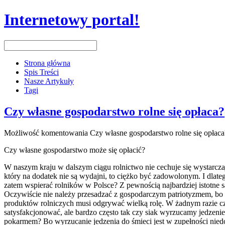
Internetowy portal!
Strona główna
Spis Treści
Nasze Artykuły
Tagi
Czy własne gospodarstwo rolne się opłaca?
Możliwość komentowania
Czy własne gospodarstwo rolne się opłaca
Czy własne gospodarstwo może się opłacić?
W naszym kraju w dalszym ciągu rolnictwo nie cechuje się wystarczaj
który na dodatek nie są wydajni, to ciężko być zadowolonym. I dlat
zatem wspierać rolników w Polsce? Z pewnością najbardziej istotne s
Oczywiście nie należy przesadzać z gospodarczym patriotyzmem, bo 
produktów rolniczych musi odgrywać wielką rolę. W żadnym razie czy
satysfakcjonować, ale bardzo często tak czy siak wyrzucamy jedzeni
pokarmem? Bo wyrzucanie jedzenia do śmieci jest w zupełności nied