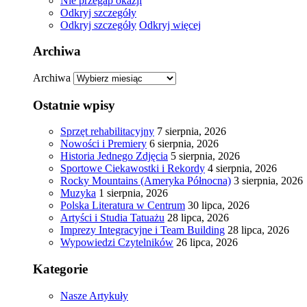
Nie przegap okazji
Odkryj szczegóły
Odkryj szczegóły
Odkryj więcej
Archiwa
Archiwa
Ostatnie wpisy
Sprzęt rehabilitacyjny
7 sierpnia, 2026
Nowości i Premiery
6 sierpnia, 2026
Historia Jednego Zdjęcia
5 sierpnia, 2026
Sportowe Ciekawostki i Rekordy
4 sierpnia, 2026
Rocky Mountains (Ameryka Północna)
3 sierpnia, 2026
Muzyka
1 sierpnia, 2026
Polska Literatura w Centrum
30 lipca, 2026
Artyści i Studia Tatuażu
28 lipca, 2026
Imprezy Integracyjne i Team Building
28 lipca, 2026
Wypowiedzi Czytelników
26 lipca, 2026
Kategorie
Nasze Artykuły