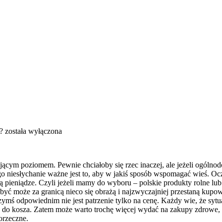
?
została wyłączona
ącym poziomem. Pewnie chciałoby się rzec inaczej, ale jeżeli ogólnodo
ego niesłychanie ważne jest to, aby w jakiś sposób wspomagać wieś. O
ą pieniądze. Czyli jeżeli mamy do wyboru – polskie produkty rolne lu
być może za granicą nieco się obrażą i najzwyczajniej przestaną kup
mś odpowiednim nie jest patrzenie tylko na cenę. Każdy wie, że sytu
e do kosza. Zatem może warto trochę więcej wydać na zakupy zdrowe, 
orzeczne.