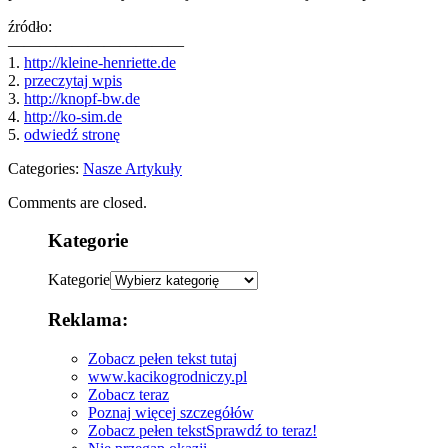
źródło:
———————————
1.
http://kleine-henriette.de
2.
przeczytaj wpis
3.
http://knopf-bw.de
4.
http://ko-sim.de
5.
odwiedź stronę
Categories:
Nasze Artykuły
Comments are closed.
Kategorie
Kategorie
Reklama:
Zobacz pełen tekst tutaj
www.kacikogrodniczy.pl
Zobacz teraz
Poznaj więcej szczegółów
Zobacz pełen tekst
Sprawdź to teraz!