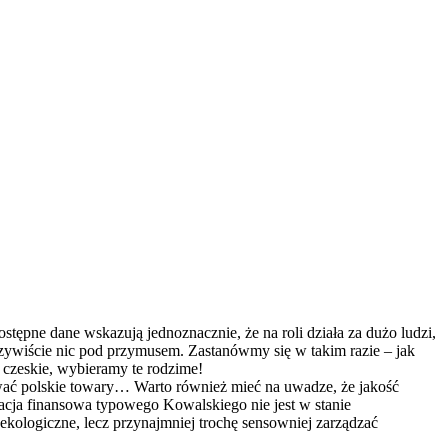
stępne dane wskazują jednoznacznie, że na roli działa za dużo ludzi,
czywiście nic pod przymusem. Zastanówmy się w takim razie – jak
b czeskie, wybieramy te rodzime!
ować polskie towary… Warto również mieć na uwadze, że jakość
acja finansowa typowego Kowalskiego nie jest w stanie
ekologiczne, lecz przynajmniej trochę sensowniej zarządzać